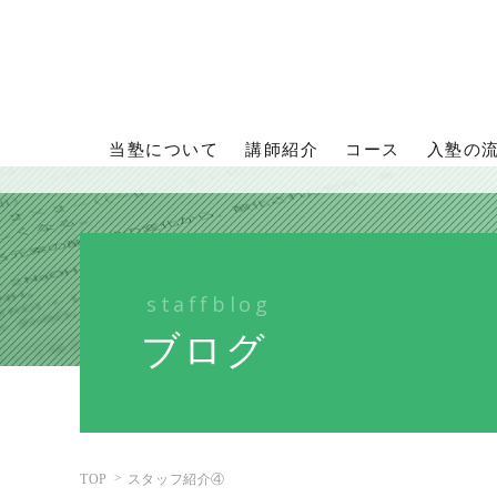
当塾について
講師紹介
コース
入塾の
staffblog
ブログ
TOP
スタッフ紹介④