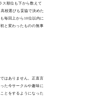
ラス順位も下から数えて
。高校選びも妥協で決めた
も毎回上から10位以内に
当初と変わったものの無事
うではありません。正直言
なった今サークルや趣味に
なことをするようになった